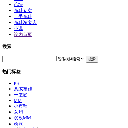
论坛
布鞋专卖
二手布鞋
布鞋淘宝店
小说
设为首页
搜索
搜索
热门标签
PS
条绒布鞋
千层底
MM
小布鞋
女烈
双欧MM
粉袜