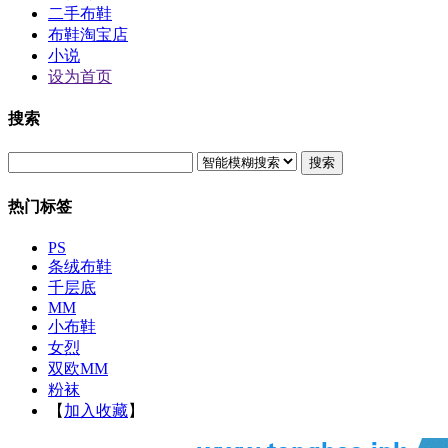
二手布鞋
布鞋淘宝店
小说
设为首页
搜索
搜索
热门标签
PS
条绒布鞋
千层底
MM
小布鞋
女烈
双欧MM
粉袜
【
加入收藏
】