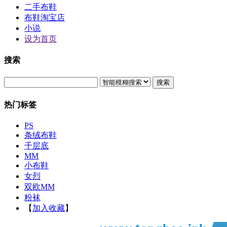
二手布鞋
布鞋淘宝店
小说
设为首页
搜索
搜索
热门标签
PS
条绒布鞋
千层底
MM
小布鞋
女烈
双欧MM
粉袜
【
加入收藏
】