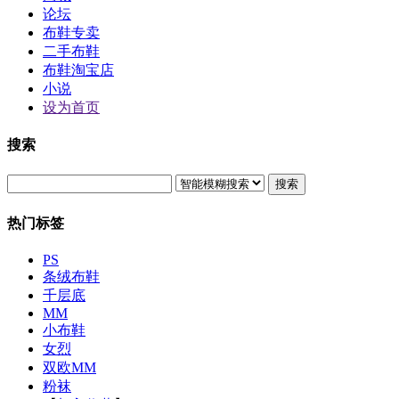
论坛
布鞋专卖
二手布鞋
布鞋淘宝店
小说
设为首页
搜索
搜索
热门标签
PS
条绒布鞋
千层底
MM
小布鞋
女烈
双欧MM
粉袜