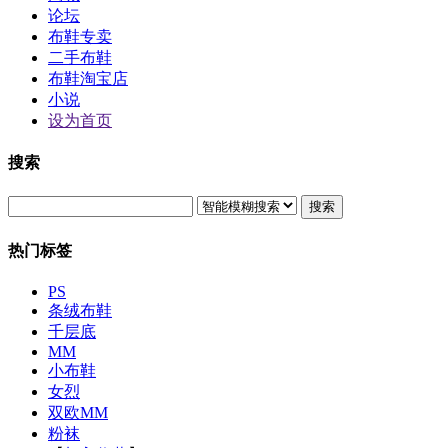
论坛
布鞋专卖
二手布鞋
布鞋淘宝店
小说
设为首页
搜索
搜索
热门标签
PS
条绒布鞋
千层底
MM
小布鞋
女烈
双欧MM
粉袜