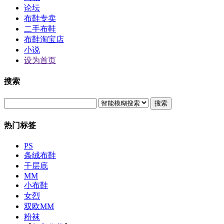
论坛
布鞋专卖
二手布鞋
布鞋淘宝店
小说
设为首页
搜索
搜索
热门标签
PS
条绒布鞋
千层底
MM
小布鞋
女烈
双欧MM
粉袜