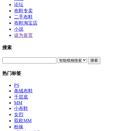
论坛
布鞋专卖
二手布鞋
布鞋淘宝店
小说
设为首页
搜索
搜索
热门标签
PS
条绒布鞋
千层底
MM
小布鞋
女烈
双欧MM
粉袜