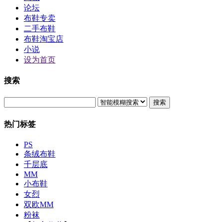
论坛
布鞋专卖
二手布鞋
布鞋淘宝店
小说
设为首页
搜索
搜索
热门标签
PS
条绒布鞋
千层底
MM
小布鞋
女烈
双欧MM
粉袜