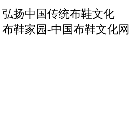
弘扬中国传统布鞋文化
布鞋家园-中国布鞋文化