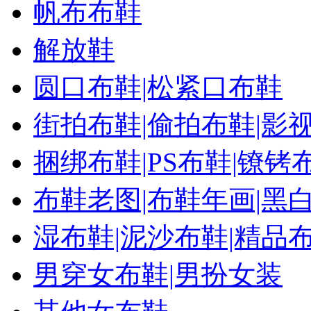
帆布布鞋
解放鞋
圆口布鞋|松紧口布鞋
街拍布鞋|偷拍布鞋|影
捆绑布鞋|PS布鞋|镣铐
布鞋老图|布鞋年画|黑
湿布鞋|泥沙布鞋|精品
男穿女布鞋|男扮女装