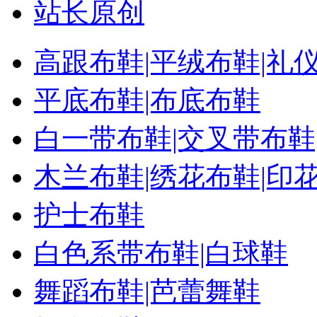
站长原创
高跟布鞋|平绒布鞋|礼
平底布鞋|布底布鞋
白一带布鞋|交叉带布鞋
木兰布鞋|绣花布鞋|印
护士布鞋
白色系带布鞋|白球鞋
舞蹈布鞋|芭蕾舞鞋