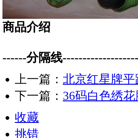
商品介绍
------分隔线--------------------
上一篇：
北京红星牌平
下一篇：
36码白色绣
收藏
挑错