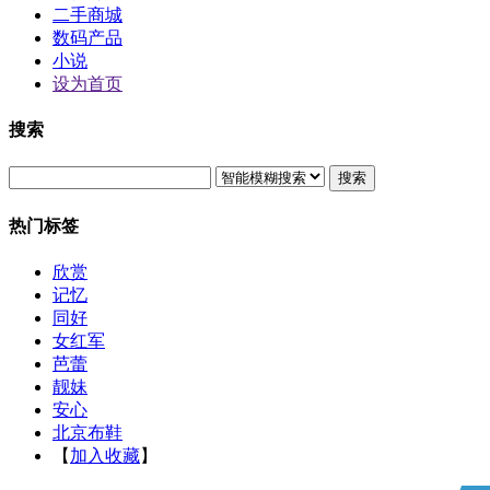
二手商城
数码产品
小说
设为首页
搜索
搜索
热门标签
欣赏
记忆
同好
女红军
芭蕾
靓妹
安心
北京布鞋
【
加入收藏
】