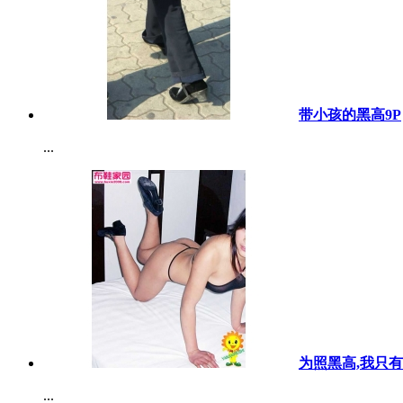
带小孩的黑高9P
...
为照黑高,我只有
...