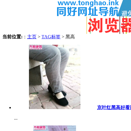
当前位置:
：
主页
>
TAG标签
> 黑高
京叶红黑高好看
...