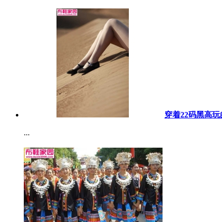
穿着22码黑高玩
...