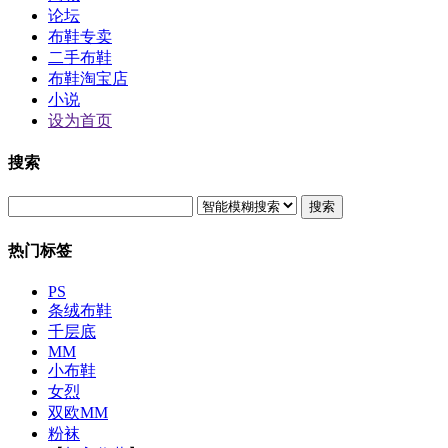
论坛
布鞋专卖
二手布鞋
布鞋淘宝店
小说
设为首页
搜索
搜索
热门标签
PS
条绒布鞋
千层底
MM
小布鞋
女烈
双欧MM
粉袜