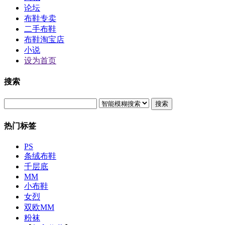
论坛
布鞋专卖
二手布鞋
布鞋淘宝店
小说
设为首页
搜索
搜索
热门标签
PS
条绒布鞋
千层底
MM
小布鞋
女烈
双欧MM
粉袜