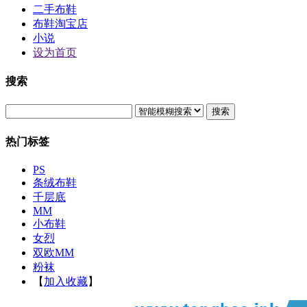
二手布鞋
布鞋淘宝店
小说
设为首页
搜索
搜索
热门标签
PS
条绒布鞋
千层底
MM
小布鞋
女烈
双欧MM
粉袜
【
加入收藏
】