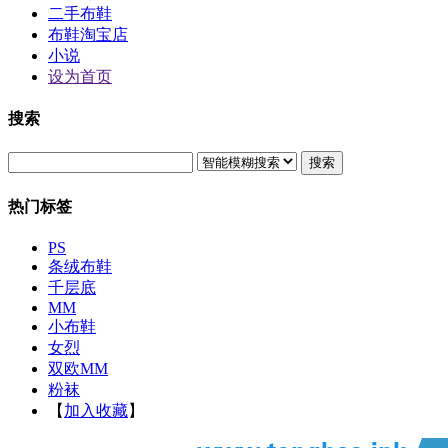
二手布鞋
布鞋淘宝店
小说
设为首页
搜索
搜索
热门标签
PS
条绒布鞋
千层底
MM
小布鞋
女烈
双欧MM
粉袜
【
加入收藏
】