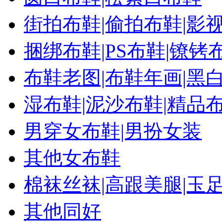
街拍布鞋|偷拍布鞋|影
捆绑布鞋|PS布鞋|镣铐
布鞋老图|布鞋年画|黑
湿布鞋|泥沙布鞋|精品
男穿女布鞋|男扮女装
其他女布鞋
棉袜丝袜|高跟美腿|玉
其他同好