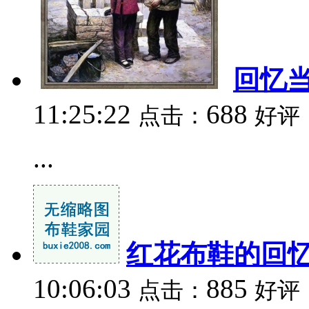
回忆当
11:25:22
688
点击：
好评
...
红花布鞋的回
10:06:03
885
点击：
好评