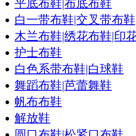
平底布鞋|布底布鞋
白一带布鞋|交叉带布鞋
木兰布鞋|绣花布鞋|印
护士布鞋
白色系带布鞋|白球鞋
舞蹈布鞋|芭蕾舞鞋
帆布布鞋
解放鞋
圆口布鞋|松紧口布鞋