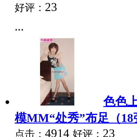
23
好评：
...
色色上
模MM“处秀”布足（18
4914
23
点击：
好评：