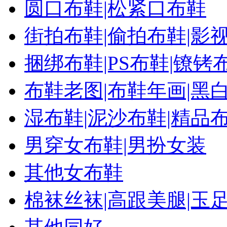
圆口布鞋|松紧口布鞋
街拍布鞋|偷拍布鞋|影
捆绑布鞋|PS布鞋|镣铐
布鞋老图|布鞋年画|黑
湿布鞋|泥沙布鞋|精品
男穿女布鞋|男扮女装
其他女布鞋
棉袜丝袜|高跟美腿|玉