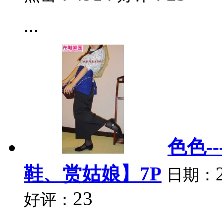
...
色色-
鞋、赏姑娘】7P
日期：
23
好评：