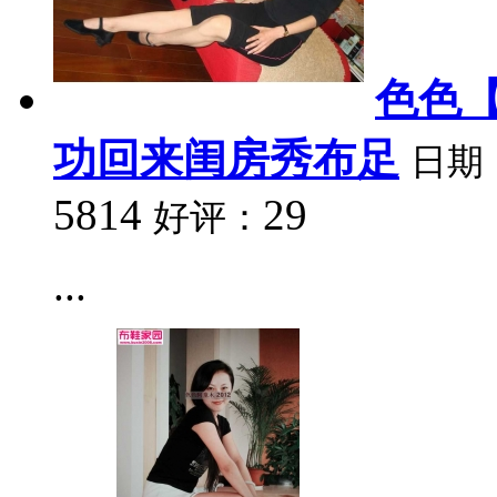
色色【
功回来闺房秀布足
日期
5814
29
好评：
...