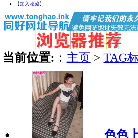
【
加入收藏
】
当前位置:
：
主页
>
TAG
色色上