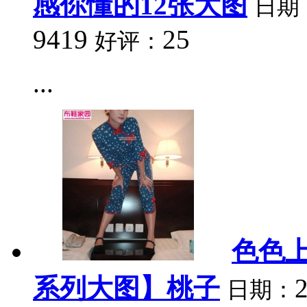
感你懂的12张大图
日期
9419
25
好评：
...
色色上
系列大图】桃子
日期：