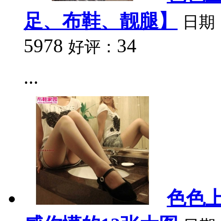
足、布鞋、靓腿】
日期
5978
34
好评：
...
色色