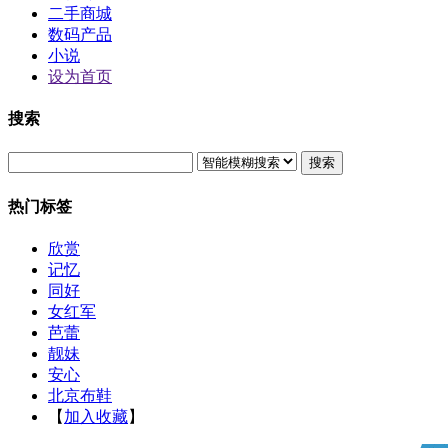
二手商城
数码产品
小说
设为首页
搜索
搜索
热门标签
欣赏
记忆
同好
女红军
芭蕾
靓妹
安心
北京布鞋
【
加入收藏
】