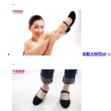
...
布鞋大特写4P
日
...