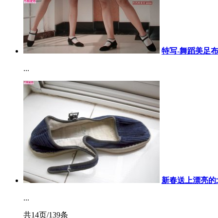
特写-舞蹈美足布
...
新春送上漂亮的北
...
共14页/139条